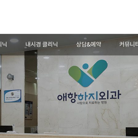
리닉
내시경 클리닉
상담&예약
커뮤니