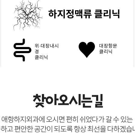
하지정맥류 클리닉
위·대장내시
대장항문
경
클리닉
클리닉