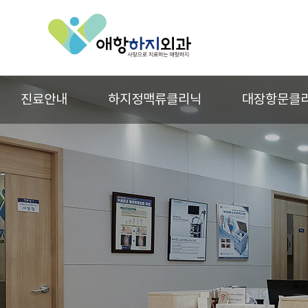
진료안내
하지정맥류클리닉
대장항문클