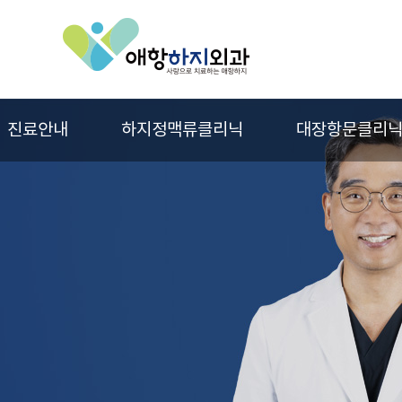
진료안내
하지정맥류클리닉
대장항문클리